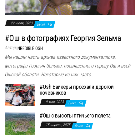
22 июля, 2023
Выкл.
#Ош в фотографиях Георгия Зельма
Автор
INREDIBLE OSH
Мы нашли часть архива известного документалиста,
фотографа Георгия Зельма, посвященного городу Ош и всей
Ошской области. Некоторые из них часто...
#Osh Байкеры проехали дорогой
кочевников
9 мая, 2023
Выкл.
#Ош с высоты птичьего полета
18 апреля, 2023
Выкл.