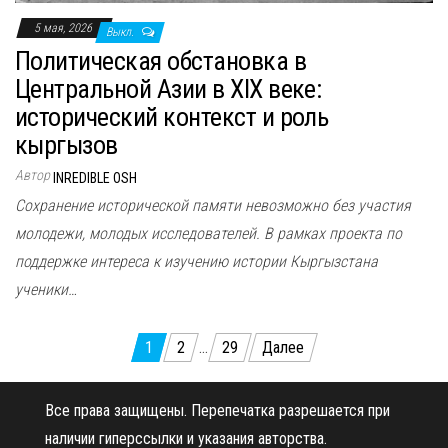
5 мая, 2026
Выкл.
Политическая обстановка в
Центральной Азии в XIX веке:
исторический контекст и роль
кыргызов
Автор
INREDIBLE OSH
Сохранение исторической памяти невозможно без участия
молодежи, молодых исследователей. В рамках проекта по
поддержке интереса к изучению истории Кыргызстана
ученики…
Пагинация
1
2
…
29
Далее
записей
Все права защищены.
Перепечатка разрешается при
наличии гиперссылки и указания авторства.