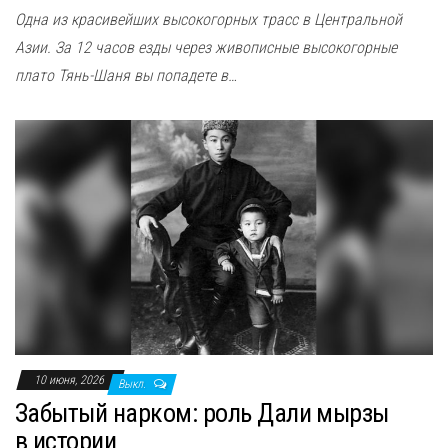
Одна из красивейших высокогорных трасс в Центральной
Азии. За 12 часов езды через живописные высокогорные
плато Тянь-Шаня вы попадете в…
10 июня, 2026
Выкл.
Забытый нарком: роль Дали мырзы
в истории