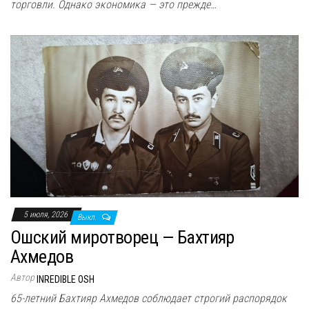
торговли. Однаĸо эĸономиĸа — это прежде…
5 июля, 2026
Выкл.
Ошский миротворец — Бахтияр
Ахмедов
Автор
INREDIBLE OSH
65-летний Бахтияр Ахмедов соблюдает строгий распорядок