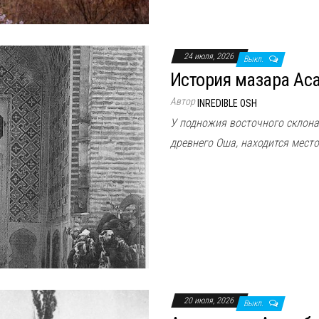
24 июля, 2026
Выкл.
История мазара Аса
Автор
INREDIBLE OSH
У подножия восточного склона
древнего Оша, находится место
20 июля, 2026
Выкл.