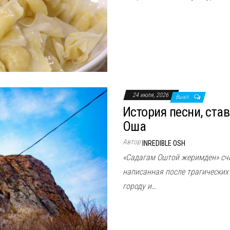
24 июля, 2026
Выкл.
История песни, ст
Оша
Автор
INREDIBLE OSH
«Садагам Оштой жеримден» сч
написанная после трагических
городу и…