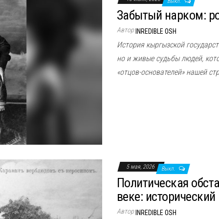
Выкл.
Забытый нарком: р
Автор
INREDIBLE OSH
История кыргызской государств
но и живые судьбы людей, кот
«отцов-основателей» нашей ст
5 мая, 2026
Выкл.
Политическая обста
веке: исторический
Автор
INREDIBLE OSH