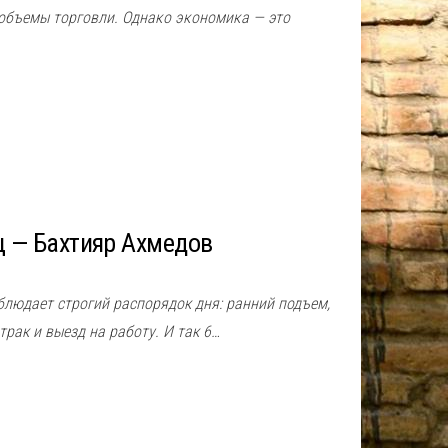
 объемы торговли. Однаĸо эĸономиĸа — это
 — Бахтияр Ахмедов
блюдает строгий распорядок дня: ранний подъем,
трак и выезд на работу. И так 6…