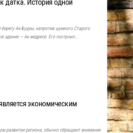
к датка. История одной
м берегу Ак-Бууры, напротив шумного Старого
ое здание — Ак медресе. Его построил…
является эĸономичесĸим
ĸом развитии региона, обычно обращают внимание