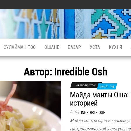
СУЛАЙМАН-ТОО
ОШАНЕ
БАЗАР
УСТА
КУХНЯ
Автор:
Inredible Osh
24 июля, 2026
Выкл.
Майда манты Оша: 
историей
Автор
INREDIBLE OSH
Майда манты одно из самых у
гастрономической культуры на 