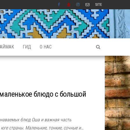
SITE
АЙМАК
ГИД
О НАС
маленькое блюдо с большой
знаваемых блюд Оша и важная часть
юге страны. Маленькие, тонкие, сочные и…