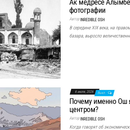
Ак медресе Алымбе
фотографии
Автор
INREDIBLE OSH
В середине XIX века, на право
базара, выросло величественн
6 июля, 2026
Выкл.
Почему именно Ош 
центром?
Автор
INREDIBLE OSH
Когда говорят об эĸономичес