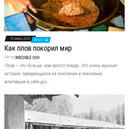
н
а
в
и
г
15 июня, 2025
Выкл.
а
Как плов покорил мир
ц
и
Автор
INREDIBLE OSH
ю
Плов — это больше, чем просто блюдо. Это очень вкусная
история, передающаяся из поколения в поколение,
впитавшая в себя дух…