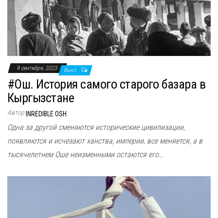
9 сентября, 2023
Выкл.
#Ош. История самого старого базара в
Кыргызстане
Автор
INREDIBLE OSH
Одна за другой сменяются исторические цивилизации,
появляются и исчезают ханства, империи, все меняется, а в
тысячелетнем Оше неизменными остаются его…