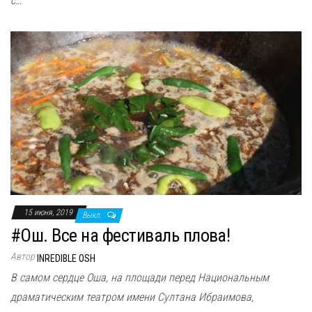
с…
15 июня, 2019
Выкл.
#Ош. Все на фестиваль плова!
Автор
INREDIBLE OSH
В самом сердце Оша, на площади перед Национальным
драматическим театром имени Султана Ибраимова,