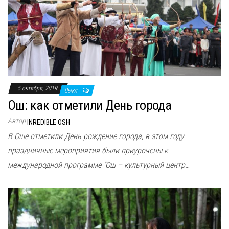
н
а
в
и
г
а
ц
5 октября, 2019
Выкл.
и
Ош: как отметили День города
ю
Автор
INREDIBLE OSH
В Оше отметили День рождение города, в этом году
праздничные мероприятия были приурочены к
международной программе “Ош – культурный центр…