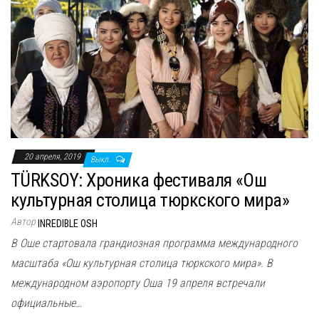
20 апреля, 2019
Выкл.
TÜRKSOY: Хроника фестиваля «Ош
культурная столица тюркского мира»
Автор
INREDIBLE OSH
В Оше стартовала грандиозная программа международного
масштаба «Ош культурная столица тюркского мира». В
международном аэропорту Оша 19 апреля встречали
официальные…