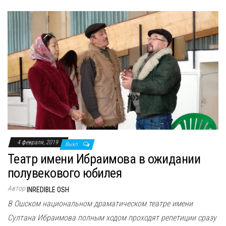
4 февраля, 2019
Выкл.
Театр имени Ибраимова в ожидании
полувекового юбилея
Автор
INREDIBLE OSH
В Ошском национальном драматическом театре имени
Султана Ибраимова полным ходом проходят репетиции сразу