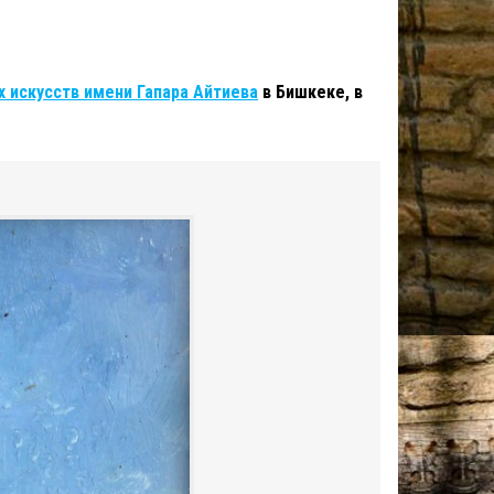
 искусств имени Гапара Айтиева
в Бишкеке, в