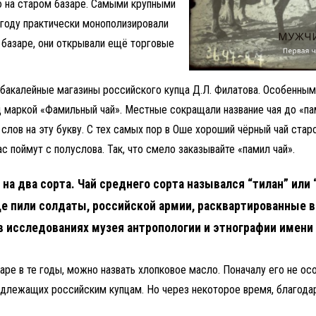
 на старом базаре. Самыми крупными
 году практически монополизировали
базаре, они открывали ещё торговые
акалейные магазины российского купца Д.Л. Филатова. Особенным
 маркой «Фамильный чай». Местные сокращали название чая до «пам
 слов на эту букву. С тех самых пор в Оше хороший чёрный чай ста
с поймут с полуслова. Так, что смело заказывайте «памил чай».
а два сорта. Чай среднего сорта назывался “тилан” или “
ще пили солдаты, российской армии, расквартированные в
в исследованиях музея антропологии и этнографии имени 
ре в те годы, можно назвать хлопковое масло. Поначалу его не осо
надлежащих российским купцам. Но через некоторое время, благода