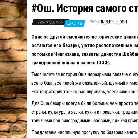
#Ош. История самого с
Автор
INREDIBLE OSH
9 сентября, 2023
Выкл.
Одна за другой сменяются исторические цивил
остаются его базары, уютно расположенные на 
потомков Чингизхана, захваты династии Шейбан
гражданской войны и развал СССР.
Тысячелетняя история Оша неразрывна связана с его
всего Оша, всё такой же оживлённый, шумный и мн
Его территория только расширилась, увеличившись 
Для Оша базары всегда были больше, чем просто те
страны, культуры и языки, кухни и привычки, тради
топчанами под виноградными навесами, вдыхая прия
Предлагаем неспешную прогулку по базарам начать с