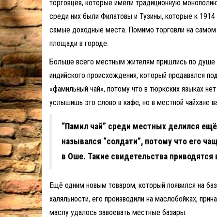
торговцев, которые имели традиционную монополию
среди них были Филатовы и Тузины, которые к 1914
самые доходные места. Помимо торговли на самом 
площади в городе.
Больше всего местным жителям пришлись по душе б
индийского происхождения, который продавался под
«фамильный чай», потому что в тюркских языках нет
услышишь это слово в кафе, но в местной чайхане ва
“Памил чай” среди местных делился ещё н
назывался “солдати”, потому что его ча
в Оше. Такие свидетельства приводятся 
Ещё одним новым товаром, который появился на база
халяльности, его производили на маслобойках, при
маслу удалось завоевать местные базары.