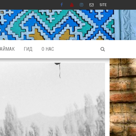
SITE
АЙМАК
ГИД
О НАС