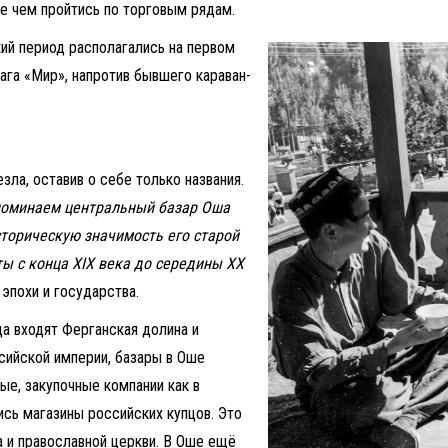
е чем пройтись по торговым рядам.
ий период располагались на первом
га «Мир», напротив бывшего караван-
зла, оставив о себе только названия.
поминаем центральный базар Оша
сторическую значимость его старой
ты с конца XIX века до середины XX
 эпохи и государства.
да входят Ферганская долина и
сийской империи, базары в Оше
ые, закупочные компании как в
ись магазины российских купцов. Это
а и православной церкви. В Оше ещё