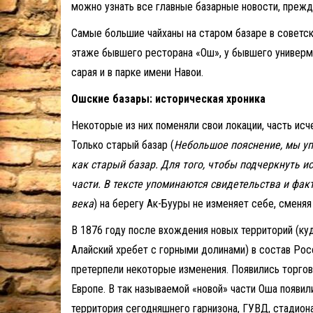
можно узнать все главные базарные новости, прежд
Самые большие чайханы на старом базаре в советск
этаже бывшего ресторана «Ош», у бывшего универма
сарая и в парке имени Навои.
Ошские базары: историческая хроника
Некоторые из них поменяли свои локации, часть исче
Только старый базар (
Небольшое пояснение, мы у
как старый базар. Для того, чтобы подчеркнуть и
части. В тексте упоминаются свидетельства и фак
века
) на берегу Ак-Бууры не изменяет себе, сменяя
В 1876 году после вхождения новых территорий (ку
Алайский хребет с горными долинами) в состав Рос
претерпели некоторые изменения. Появились торгов
Европе. В так называемой «новой» части Оша появил
территория сегодняшнего гарнизона, ГУВД, стадион