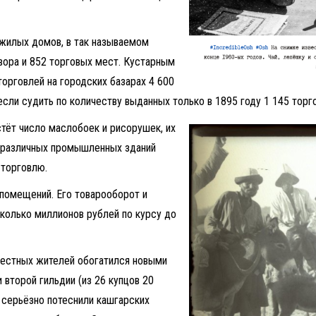
 жилых домов, в так называемом
вора и 852 торговых мест. Кустарным
орговлей на городских базарах 4 600
если судить по количеству выданных только в 1895 году 1 145 торг
стёт число маслобоек и рисорушек, их
о различных промышленных зданий
 торговлю.
 помещений. Его товарооборот и
колько миллионов рублей по курсу до
местных жителей обогатился новыми
 второй гильдии (из 26 купцов 20
 серьёзно потеснили кашгарских