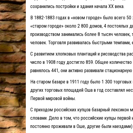
сохранились постройки и здания начала ХХ века.
В 1882-1883 годах в «новом городе» было всего 50
«старом городе» около 2 800 домов, 4 постоялых д
производством занимались более 8 тысяч человек, т
человек. Торговля развивалась быстрыми темпами, 
С развитием хлопковых плантаций и рисоводства ра
число в 1908 году достигло 859. Общее количеств
равнялось 441, они активно развивали стационарную
На старом базаре в 1911 году было 1 300 торговых
других торговых площадей Оша в год составлял нес
Первой мировой войны.
С приходом российских купцов базарный лексикон 
словами. Дело в том, что российские купцы первой и
постоянно проживали в Оше, другие были наездами)