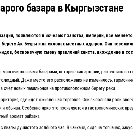
тарого базара в Кыргызстане
изации, появляются и исчезают ханства, империи, все меняе
берегу Ак-Бууры и на склонах местных адыров. Они пережили
идов, бесконечную смену правлений ханств, вхождение в сос
 многочисленными базарами, которые как артерии, растеклись по г
оголюдный. Даже место его расположения не изменилось, гармонич
за счёт новых павильонов на противоположном берегу реки.
рритория, где идёт оживлённая торговля. Они выполняли роль свое
ции и обычаи. Особенно ярко это проявляется в гастрономических пр
тный аромат райхана.
 пиалы душистого зелёного чая. В чайхане, сидя на топчанах, заку