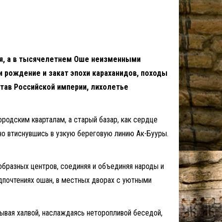
тся, а в тысячелетнем Оше неизменными
 рождение и закат эпохи караханидов, походы
тав Российской империи, лихолетье
ородским кварталам, а старый базар, как сердце
но втиснувшись в узкую береговую линию Ак-Бууры.
образных центров, соединяя и объединяя народы и
едпочтениях ошан, в местных дворах с уютными
сывая халвой, наслаждаясь неторопливой беседой,