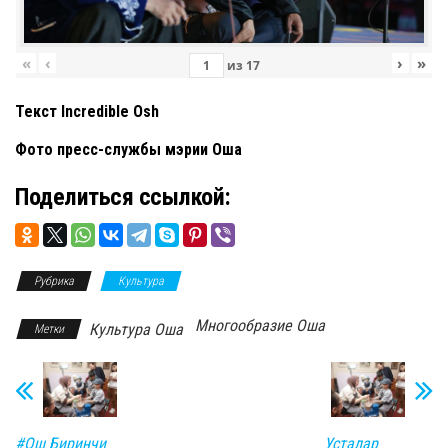
«
‹
›
»
из
17
Текст Incredible Osh
Фото пресс-службы мэрии Оша
Поделиться ссылкой:
Рубрика
Культура
Многообразие Оша
Культура Оша
Метки
#Ош Биринчи
Усталар