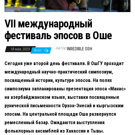
н
а
в
VII международный
и
фестиваль эпосов в Оше
г
а
Автор
INREDIBLE OSH
18 мая, 2023
Выкл.
ц
и
Сегодня уже второй день фестиваля. В ОшГУ проходит
ю
международный научно-практический симпозиум,
посвященный истории, культуре эпосов. На полях
симпозиума запланированы презентация эпоса «Манас»
на азербайджанском языке, выставки посвященные
рунической письменности Орхон-Энесай и кыргызским
эпосам.
На центральной площади Оша развернулся
ремесленный базар. Ожидаются выступления
фольклорных ансамблей из Хакассии и Тывы.