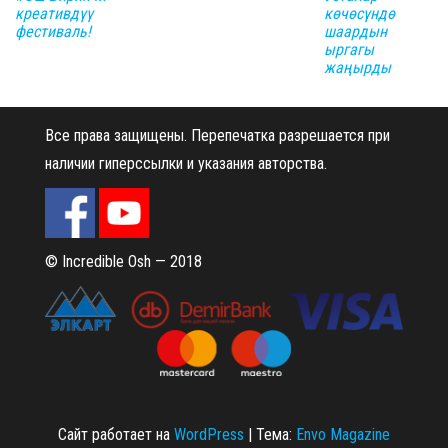
креативдүү
көчөсүндө
фестиваль!
шаардын
ыргагы
жаңырды
Все права защищены.
Перепечатка разрешается при
наличии гиперссылки и указания авторства.
© Incredible Osh — 2018
Сайт работает на
WordPress
|
Тема:
Envo Magazine