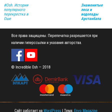
#Оsh. История
Знаменитые
популярного
леса и
перекрестка в
водопады
Оше
Арстанбапа
Все права защищены.
Перепечатка разрешается при
наличии гиперссылки и указания авторства.
© Incredible Osh — 2018
Сайт работает на
WordPress
|
Тема:
Envo Magazine