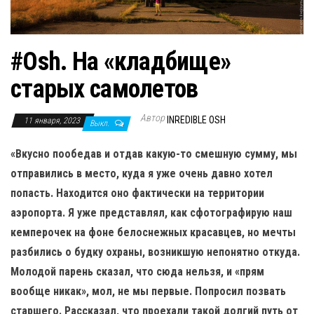
н
а
в
#Osh. На «кладбище»
и
г
старых самолетов
а
Автор
ц
INREDIBLE OSH
11 января, 2023
Выкл.
и
«Вкусно пообедав и отдав какую-то смешную сумму, мы
ю
отправились в место, куда я уже очень давно хотел
попасть. Находится оно фактически на территории
аэропорта. Я уже представлял, как сфотографирую наш
кемперочек на фоне белоснежных красавцев, но мечты
разбились о будку охраны, возникшую непонятно откуда.
Молодой парень сказал, что сюда нельзя, и «прям
вообще никак», мол, не мы первые. Попросил позвать
старшего. Рассказал, что проехали такой долгий путь от