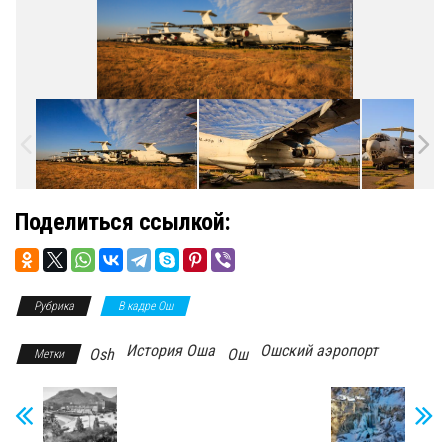
Поделиться ссылкой:
Рубрика
В кадре Ош
История Оша
Ошский аэропорт
Osh
Ош
Метки