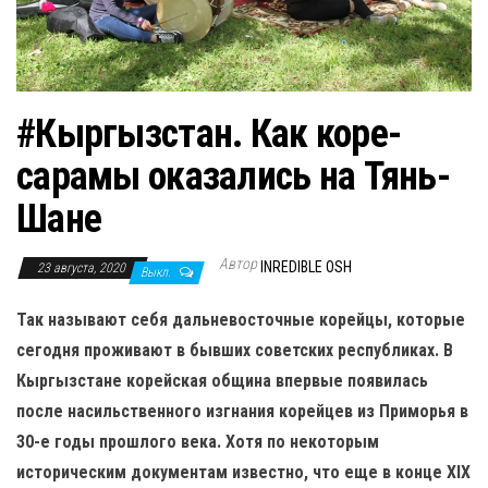
н
а
в
и
#Кыргызстан. Как коре-
г
а
сарамы оказались на Тянь-
ц
Шане
и
ю
Автор
INREDIBLE OSH
23 августа, 2020
Выкл.
Так называют себя дальневосточные корейцы, которые
сегодня проживают в бывших советских республиках. В
Кыргызстане корейская община впервые появилась
после насильственного изгнания корейцев из Приморья в
30-е годы прошлого века. Хотя по некоторым
историческим документам известно, что еще в конце XIX