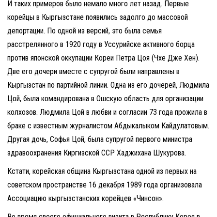
И таких примеров было немало много лет назад. Первые
корейцы в Кыргызстане появились задолго до массовой
депортации. По одной из версий, это была семья
расстрелянного в 1920 году в Уссурийске активного борца
против японской оккупации Кореи Петра Цоя (Чхе Дже Хен).
Две его дочери вместе с супругой были направлены в
Кыргызстан по партийной линии. Одна из его дочерей, Людмила
Цой, была командирована в Ошскую область для организации
колхозов. Людмила Цой в любви и согласии 73 года прожила в
браке с известным журналистом Абдыкалыком Кайдулатовым.
Другая дочь, Софья Цой, была супругой первого министра
здравоохранения Киргизской ССР Хаджихана Шукурова.
Кстати, корейская община Кыргызстана одной из первых на
советском пространстве 16 декабря 1989 года организовала
Ассоциацию кыргызстанских корейцев «Чинсон».
Во время своего официального визита в Республику Корея в