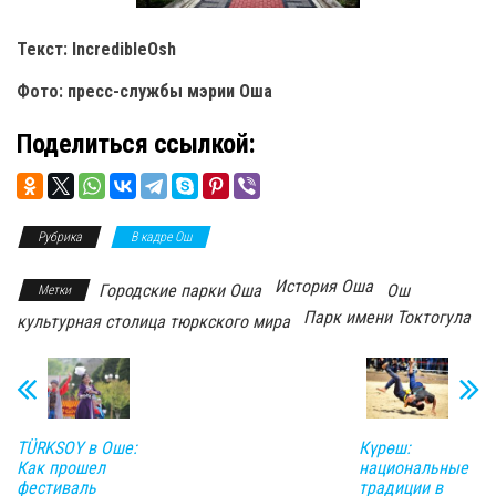
Текст: IncredibleOsh
Фото: пресс-службы мэрии Оша
Поделиться ссылкой:
Рубрика
В кадре Ош
История Оша
Городские парки Оша
Ош
Метки
Парк имени Токтогула
культурная столица тюркского мира
TÜRKSOY в Оше:
Күрөш:
Как прошел
национальные
фестиваль
традиции в