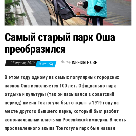
н
а
в
и
Самый старый парк Оша
г
а
преобразился
ц
и
Автор
INREDIBLE OSH
27 апреля, 2019
Выкл.
ю
В этом году одному из самых популярных городских
парков Оша исполняется 100 лет. Официально парк
отдыха и культуры (так он назывался в советский
период) имени Токтогула был открыт в 1919 году на
месте другого бывшего парка, который был разбит
колониальными властями Российской империи. В честь
прославленного акына Токтогула парк был назван