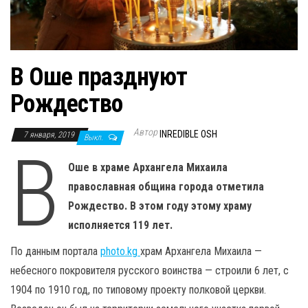
н
а
в
и
В Оше празднуют
г
Рождество
а
ц
Автор
INREDIBLE OSH
7 января, 2019
и
Выкл.
В
ю
Оше в храме Архангела Михаила
православная община города отметила
Рождество. В этом году этому храму
исполняется 119 лет.
По данным портала
photo.kg
храм Архангела Михаила —
небесного покровителя русского воинства — строили 6 лет, с
1904 по 1910 год, по типовому проекту полковой церкви.