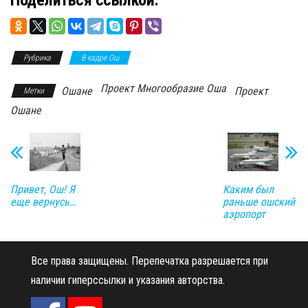
Поделиться ссылкой:
Рубрика
В кадре Ош
Проект Многообразие Оша
Ошане
Проект
Метки
Ошане
Привет, Ош! Я
Каким был
еще вернусь…
раньше ошский
аэропорт
Все права защищены.
Перепечатка разрешается при
наличии гиперссылки и указания авторства.