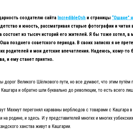
одарность создателю сайта
IncredibleOsh
и страницы
“Ошане” 
 детство и юность, рассматривая старые фотографии и читая
 состоит из тысяч историй его жителей. Я бы тоже хотел, в
Оша позднего советского периода. В своих записях я не прет
их родителей и мои детские впечатления. Надеюсь, кому-то б
а, и ему станет приятно.
 дорог Великого Шёлкового пути, но все думают, что этим путём п
 Кашгара и обратно шли буквально до революции, то есть всего ли
вут Махмут перегонял караваны верблюдов с товарами с Кашгара в 
 и на родине, и здесь. И у представителей многих и многих узбекск
кандского ханства живут в Кашгарии.