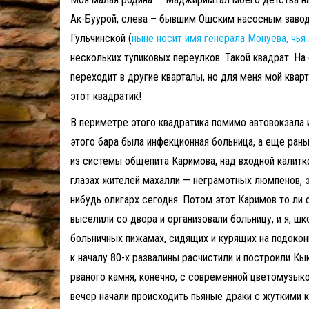
Ак-Буурой, слева – бывшим Ошским насосным завод
Гульчинской (
ныне носит имя генерала Монуева, чья
нескольких тупиковых переулков. Такой квадрат. 
переходит в другие кварталы, но для меня мой квар
этот квадратик!
В периметре этого квадратика помимо автовокзала 
этого бара была инфекционная больница, а еще рань
из системы общепита Каримова, над входной калитко
глазах жителей махалли — неграмотных люмпенов, эт
нибудь олигарх сегодня. Потом этот Каримов то ли 
выселили со двора и организовали больницу, и я, ш
больничных пижамах, сидящих и курящих на подоконн
к началу 80-х развалины расчистили и построили Кы
рваного камня, конечно, с современной цветомузыко
вечер начали происходить пьяные драки с жуткими к