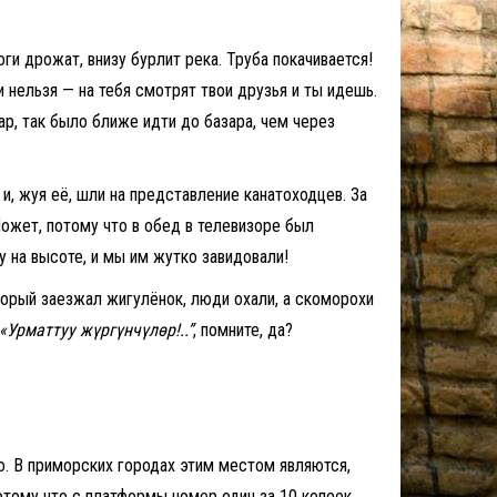
и дрожат, внизу бурлит река. Труба покачивается!
 нельзя — на тебя смотрят твои друзья и ты идешь.
р, так было ближе идти до базара, чем через
 и, жуя её, шли на представление канатоходцев. За
ожет, потому что в обед в телевизоре был
у на высоте, и мы им жутко завидовали!
торый заезжал жигулёнок, люди охали, а скоморохи
«Урматтуу жүргүнчүлөр!..”
, помните, да?
о. В приморских городах этим местом являются,
Потому что с платформы номер один за 10 копеек