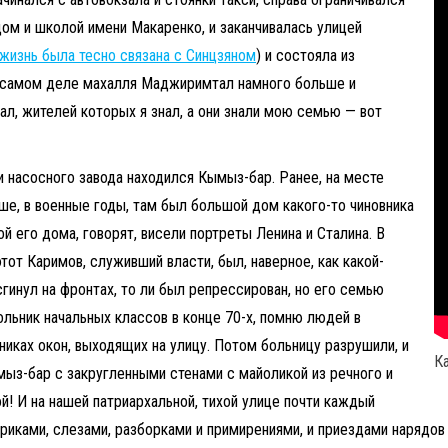
ом и школой имени Макаренко, и заканчивалась улицей
 жизнь была тесно связана с Синцзяном
) и состояла из
На самом деле махалля Маджиримтал намного больше и
тал, жителей которых я знал, а они знали мою семью — вот
и насосного завода находился Кымыз-бар. Ранее, на месте
ше, в военные годы, там был большой дом какого-то чиновника
й его дома, говорят, висели портреты Ленина и Сталина. В
от Каримов, служивший власти, был, наверное, как какой-
сгинул на фронтах, то ли был репрессирован, но его семью
кольник начальных классов в конце 70-х, помню людей в
иках окон, выходящих на улицу. Потом больницу разрушили, и
К
мыз-бар с закругленными стенами с майоликой из речного и
й! И на нашей патриархальной, тихой улице почти каждый
риками, слезами, разборками и примирениями, и приездами нарядов