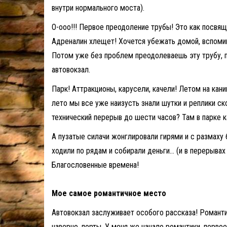
внутри нормального моста).
О-ооо!!! Первое преодоление трубы! Это как посвя
Адреналин хлещет! Хочется убежать домой, вспомина
Потом уже без проблем преодолеваешь эту трубу, по
автовокзал.
Парк! Аттракционы, карусели, качели! Летом на кани
лето мы все уже наизусть знали шутки и реплики с
технический перерыв до шести часов? Там в парке к
А пузатые силачи жонглировали гирями и с размаху
ходили по рядам и собирали деньги… (и в перерыв
Благословенные времена!
Мое самое романтичное место
Автовокзал заслуживает особого рассказа! Романти
наверно, порты. У меня же начало романтики, первое