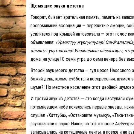
Щемящие звуки детств
Говорят, бывает зрительная память, память на запах
воспоминаний ассоциации — пережитые эмоции, событ
усилителя под крышей автовокзала — этот голос к
объявления:
«Урматтуу жүргүнчүлөр! Ош-Жалалаба
алышты унутпагыла! Уважаемые пассажиры, отпр
дома, на улице! С семи утра до семи вечера без вы
Второй звук моего детства — гул цехов Насосного з
божий день, кроме субботы и воскресения, шумел за
шуме?! Но местное население этот двойной шумовой
И третий звук из детства — это когда наступали сум
потемневшем небе появлялись первые звёзды, начин
слушал «Хаттуба», «Остановите музыку», «Така-така-
звукозаписи в парке Навои, на той стороне Ак-Бууры!
записывались на катушечные ленты, а позже и на ау