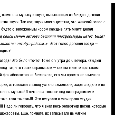
а
и, память на музыку и звуки, вызывающая из бездны детских
ия, звуки. Так вот, звуки моего детства, это женский голос с
ак будто с заложенным носом каждые пять минут делал
д рейси менен автобус бешинчи платформадан кетет. Билет
авляется автобус рейсом…
». Этот голос догонял везде —
ходных!
авода! Это было что-то! Тоже с 8 утра до 6 вечера, каждый
вод так, что гости спрашивали — как вы живете при таком
 фон абсолютно не беспокоил, его мы просто не замечали.
ерки, автовокзал и завод устало замолкали, жара спадала и на
алась музыка! Я лежал на топчане под виноградником и
така-така-таката»!!! Это вступали в свои права студии
!! Надо ли говорить, что я знал весь репертуар песен, которые
диокассеты. Еще, помните, их записывали на мягкие