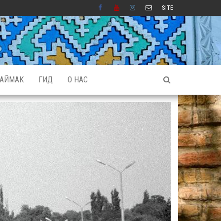
SITE
АЙМАК
ГИД
О НАС