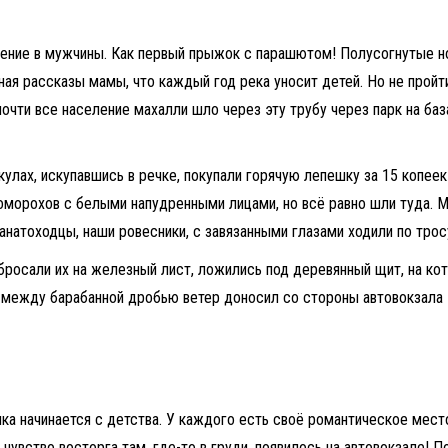
щение в мужчины. Как первый прыжок с парашютом! Полусогнутые ног
я рассказы мамы, что каждый год река уносит детей. Но не пройти
чти все население махалли шло через эту трубу через парк на база
кулах, искупавшись в речке, покупали горячую лепешку за 15 копеек
коморохов с белыми напудренными лицами, но всё равно шли туда. М
анатоходцы, наши ровесники, с завязанными глазами ходили по трос
 бросали их на железный лист, ложились под деревянный щит, на ко
ах между барабанной дробью ветер доносил со стороны автовокзала
ка начинается с детства. У каждого есть своё романтическое мест
 чувство восторга там, где-то в груди, появилось на автовокзале! 