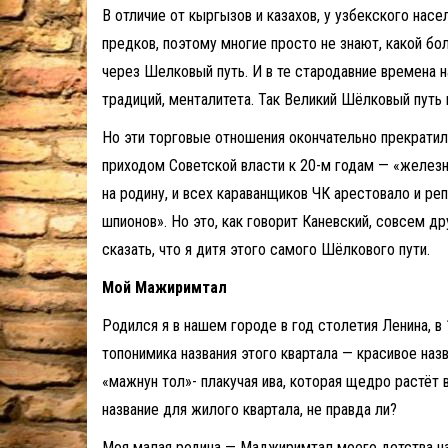
В отличие от кыргызов и казахов, у узбекского нас
предков, поэтому многие просто не знают, какой бо
через Шелковый путь. И в те стародавние времена н
традиций, менталитета. Так Великий Шёлковый путь 
Но эти торговые отношения окончательно прекратил
приходом Советской власти к 20-м годам — «железн
на родину, и всех караванщиков ЧК арестовало и реп
шпионов». Но это, как говорит Каневский, совсем д
сказать, что я дитя этого самого Шёлкового пути.
Мой Мажиримтал
Родился я в нашем городе в год столетия Ленина, в
топонимика названия этого квартала — красивое на
«мажнун тол»- плакучая ива, которая щедро растёт
название для жилого квартала, не правда ли?
Моя малая родина — Маджиримтал моего детства нач