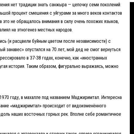
еления нет традиции знать санжыра — цепочку семи поколений
льшой процент смешения с уйгурами за много веков контактов
а это не обращалось внимания в силу очень похожих языков,
влиял на этногенез местных народов.
ись (и расцвели буйным цветом после независимости) с
ый занавес» опустился на 70 лет, мой дед не смог вернуться
рессировало в 37-38 годах, конечно, как «иностранных
ругая история. Таким образом, фигурально выражаясь, можно
 1970 году, в махалле под названием Маджиримтал. Интересна
звание «маджиримтал» происходит от видоизменённого
 вдоль наших восточных горных рек. Вполне себе романтичное
инался с автовокзала и стоянки такси, справа ограничивался