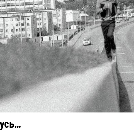
нусь…