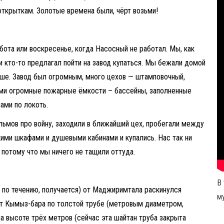
открыткам. Золотые времена были, чёрт возьми!
бота или воскресенье, когда Насосный не работал. Мы, как
и кто-то предлагал пойти на завод купаться. Мы бежали домой
ыше. Завод был огромным, много цехов — штамповочный,
ами огромные пожарные ёмкости – бассейны, заполненные
ами по локоть.
льмов про войну, заходили в ближайший цех, пробегали между
ими шкафами и душевыми кабинами и купались. Нас так ни
, потому что мы ничего не тащили оттуда.
В
 по течению, получается) от Маджиримтала раскинулся
м
от Кымыз-бара по толстой трубе (метровым диаметром,
на высоте трёх метров (сейчас эта шайтан труба закрыта