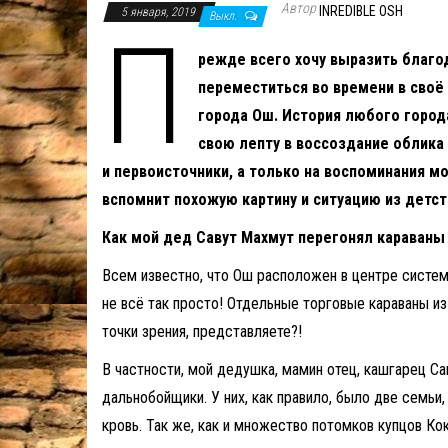
Автор
INREDIBLE OSH
5 января, 2019
Выкл.
П
режде всего хочу выразить благ
переместиться во времени в своё
города Ош. История любого города
свою лепту в воссоздание облика 
и первоисточники, а только на воспоминания мо
вспомнит похожую картину и ситуацию из детств
Как мой дед Савут Махмут перегонял караваны
Всем известно, что Ош расположен в центре системы
не всё так просто! Отдельные торговые караваны из
точки зрения, представляете?!
В частности, мой дедушка, мамин отец, кашгарец Са
дальнобойщики. У них, как правило, было две семьи,
кровь. Так же, как и множество потомков купцов Ко