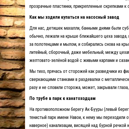
прозрачные пластинки, прикрепленные скрепками к 
Как мы ходили купаться на насосный завод
Для нас, детишек махалли, банными днями были суб
обычно, лежали на крыше ближайшего цеха завода, 
за полотенцами и мылом, и собирались снова на кр
литейный, сборочный, даже мебельный; между цех
желтовато-зелёной водой с живыми карпами и сазан
Мы тихо, прячась от сторожей как разведчики из фи
сверкающими станками в раздевалки с металлическ
разу и не словили сторожа, может, закрывали глаза
По трубе в парк к канатоходцам
На противоположном берегу Ак-Бууры (левый берег
тенистый парк имени Навои, к нему мы переходили 
наверное) канализации, висящей над бурной речкой 