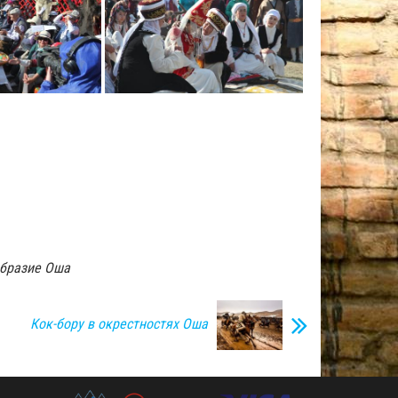
бразие Оша
Кок-бору в окрестностях Оша