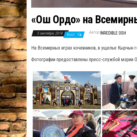
«Ош Ордо» на Всемирны
Автор
INREDIBLE OSH
5 сентября, 2018
Выкл.
На Всемирных играх кочевников, в ущелье Кырчын го
Фотографии предоставлены пресс-службой мэрии О