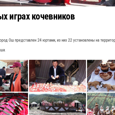
х играх кочевников
род Ош представлен 24 юртами, из них 22 установлены на территор
ша.