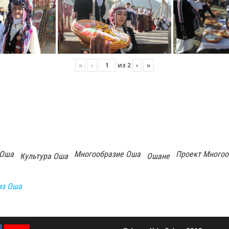
«
‹
из
2
›
»
 Оша
Многообразие Оша
Проект Многоо
Культура Оша
Ошане
из Оша