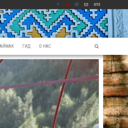
SITE
АЙМАК
ГИД
О НАС