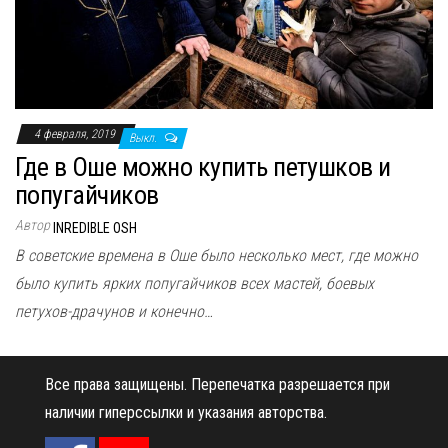
н
а
в
и
г
4 февраля, 2019
Выкл.
а
Где в Оше можно купить петушков и
ц
попугайчиков
и
ю
Автор
INREDIBLE OSH
В советские времена в Оше было несколько мест, где можно
было купить ярких попугайчиков всех мастей, боевых
петухов-драчунов и конечно…
Все права защищены.
Перепечатка разрешается при
наличии гиперссылки и указания авторства.