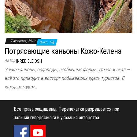
н
а
в
и
г
7 февраля, 2019
Выкл.
а
Потрясающие каньоны Кожо-Келена
ц
и
Автор
INREDIBLE OSH
ю
Узкие каньоны, водопады, необычные формы утесов и скал —
всё это приводит в восторг побывавших здесь туристов. С
каждым годом…
Все права защищены.
Перепечатка разрешается при
наличии гиперссылки и указания авторства.