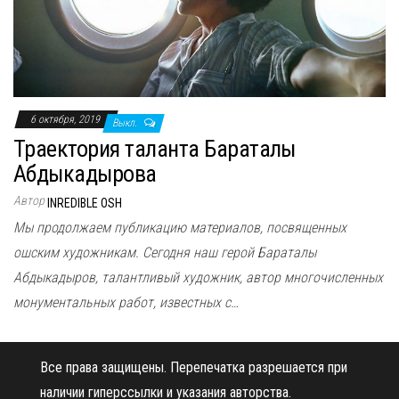
н
а
в
и
г
6 октября, 2019
Выкл.
а
Траектория таланта Бараталы
ц
Абдыкадырова
и
ю
Автор
INREDIBLE OSH
Мы продолжаем публикацию материалов, посвященных
ошским художникам. Сегодня наш герой Бараталы
Абдыкадыров, талантливый художник, автор многочисленных
монументальных работ, известных с…
Все права защищены.
Перепечатка разрешается при
наличии гиперссылки и указания авторства.