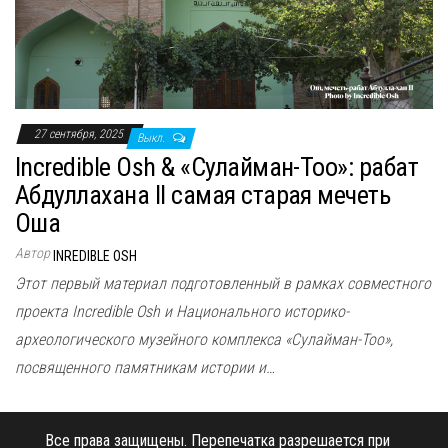
н
а
в
и
г
27 сентября, 2025
Выкл.
а
Incredible Osh & «Сулайман-Тоо»: рабат
ц
Абдуллахана II самая старая мечеть
и
Оша
ю
Автор
INREDIBLE OSH
Этот первый материал подготовленный в рамках совместного
проекта Incredible Osh и Национального историко-
археологического музейного комплекса «Сулайман-Тоо»,
посвященного памятникам истории и…
Все права защищены.
Перепечатка разрешается при