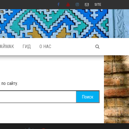
SITE
АЙМАК
ГИД
О НАС
по сайту.