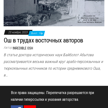
н
а
в
и
г
23 ноября, 2023
Выкл.
а
Ош в трудах восточных авторов
ц
и
Автор
INREDIBLE OSH
ю
В статье доктора исторических наук Байболот Абытова
рассматривается весьма важный круг арабо-персоязычных и
тюркоязычных источников по истории средневекового Оша,
в…
Все права защищены.
Перепечатка разрешается при
наличии гиперссылки и указания авторства.