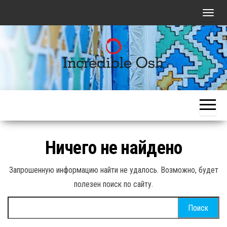
Skip
П
to
о
the
к
content
а
з
Откройте
Откройте
а
вместе с
Ош
т
нами
Ош!
вместе с
ь
нами!
/
Ничего не найдено
С
к
Запрошенную информацию найти не удалось. Возможно, будет
р
полезен поиск по сайту.
ы
т
Найти:
ь