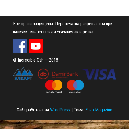
н
а
в
Все права защищены.
Перепечатка разрешается при
и
наличии гиперссылки и указания авторства.
г
а
ц
и
© Incredible Osh — 2018
ю
Сайт работает на
WordPress
|
Тема:
Envo Magazine