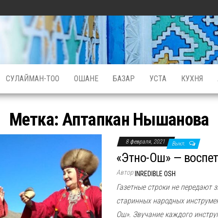
СУЛАЙМАН-ТОО
ОШАНЕ
БАЗАР
УСТА
КУХНЯ
Метка:
Аптапкан Нышанова
8 февраля, 2021
Выкл.
«Этно-Ош» — воспет
Автор
INREDIBLE OSH
Газетные строки не передают 
старинных народных инструме
Ош». Звучание каждого инстру