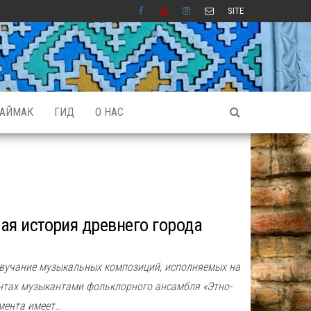
SITE
АЙМАК
ГИД
О НАС
ая история древнего города
звучание музыкальных композиций, исполняемых на
нтах музыкантами фольклорного ансамбля «Этно-
мента имеет…