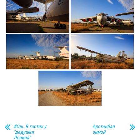
#Ош. В гостях у
Арстанбап
"дедушки
зимой
Ленина"