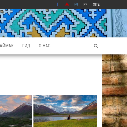
SITE
АЙМАК
ГИД
О НАС