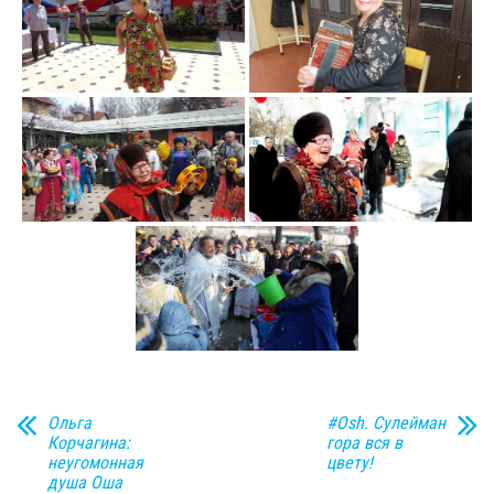
н
а
в
и
г
а
ц
и
ю
Ольга
#Osh. Сулейман
Корчагина:
гора вся в
неугомонная
цвету!
душа Оша