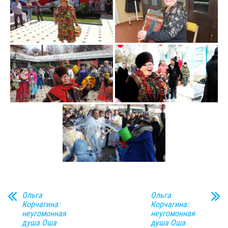
н
а
в
и
г
а
ц
и
ю
Ольга
Ольга
Корчагина:
Корчагина:
неугомонная
неугомонная
душа Оша
душа Оша