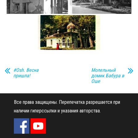
н
а
в
и
г
а
ц
и
ю
#Osh. Весна
Молельный
пришла!
домик Бабура в
Оше
Все права защищены.
Перепечатка разрешается при
наличии гиперссылки и указания авторства.