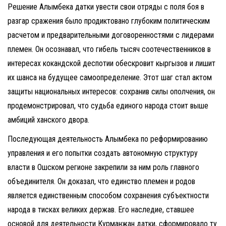
Решение Алымбека датки увести свои отряды с поля боя в
разгар сражения было продиктовано глубоким политическим
расчетом и предварительными договоренностями с лидерами
племен. Он осознавал, что гибель тысяч соотечественников в
интересах кокандской деспотии обескровит кыргызов и лишит
их шанса на будущее самоопределение. Этот шаг стал актом
защиты национальных интересов: сохранив силы ополчения, он
продемонстрировал, что судьба единого народа стоит выше
амбиций ханского двора.
Последующая деятельность Алымбека по реформированию
управления и его попытки создать автономную структуру
власти в Ошском регионе закрепили за ним роль главного
объединителя. Он доказал, что единство племен и родов
является единственным способом сохранения субъектности
народа в тисках великих держав. Его наследие, ставшее
основой для деятельности Курманжан датки, сформировало ту