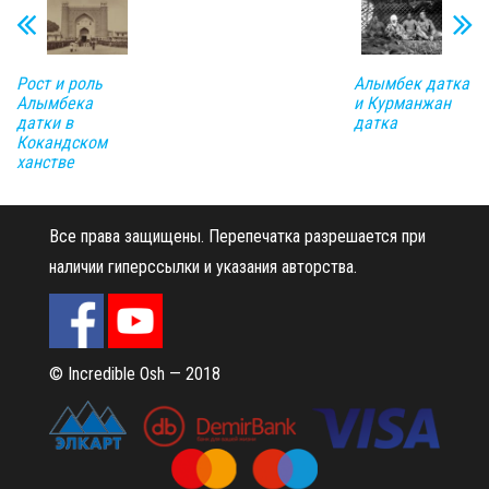
Рост и роль
Алымбек датка
Алымбека
и Курманжан
датки в
датка
Кокандском
ханстве
Все права защищены.
Перепечатка разрешается при
наличии гиперссылки и указания авторства.
© Incredible Osh — 2018