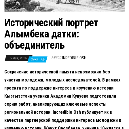
н
а
в
Исторический портрет
и
Алымбека датки:
г
а
объединитель
ц
и
Автор
INREDIBLE OSH
5 мая, 2026
Выкл.
ю
Сохранение исторической памяти невозможно без
участия молодежи, молодых исследователей. В рамках
проекта по поддержке интереса к изучению истории
Кыргызстана ученики Академии Купуева подготовили
серию работ, анализирующих ключевые аспекты
региональной истории. Incredible Osh публикует их в
качестве партнерской поддержки интереса молодежи к
изучению истории.
Жакут Орозбаева, ученица 10-класса в