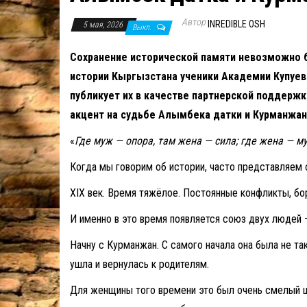
Автор
INREDIBLE OSH
5 мая, 2026
Выкл.
Сохранение исторической памяти невозможно б
истории Кыргызстана ученики Академии Купуев
публикует их в качестве партнерской поддержк
акцент на судьбе Алымбека датки и Курманжан
«
Где муж — опора, там жена — сила; где жена — му
Когда мы говорим об истории, часто представляем 
XIX век. Время тяжёлое. Постоянные конфликты, борь
И именно в это время появляется союз двух людей —
Начну с Курманжан. С самого начала она была не та
ушла и вернулась к родителям.
Для женщины того времени это был очень смелый шаг