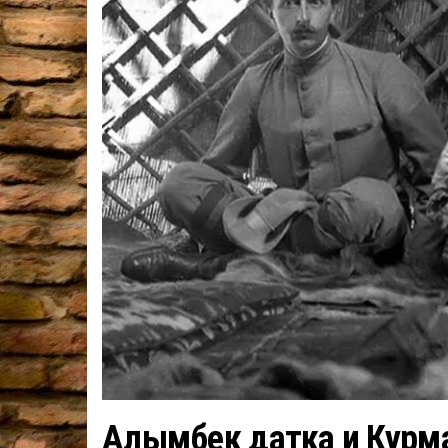
Алымбек датка и Курм