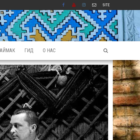
SITE
АЙМАК
ГИД
О НАС