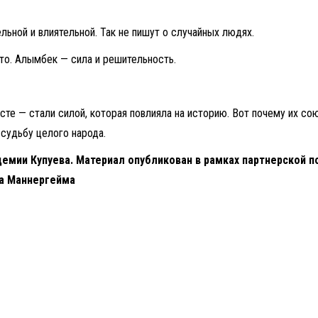
льной и влиятельной. Так не пишут о случайных людях.
сто. Алымбек — сила и решительность.
те — стали силой, которая повлияла на историю. Вот почему их сою
 судьбу целого народа.
демии Купуева. Материал опубликован в рамках партнерской п
ла Маннергейма