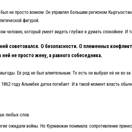
был не просто воином. Он управлял большим регионом Кыргызстана
литической фигурой.
м человек, который умеет видеть глубже и думать спокойнее. И т
 ней советовался. О безопасности. О племенных конфлик
в ней не просто жену, а равного собеседника.
выгоды. Её род не был влиятельным. То есть он выбрал её не из-за
В 1862 году Алымбек датка погибает. И в такой момент власть обыч
ьше любых слов.
огие ожидали войны. Но Курманжан понимала: сопротивление прине