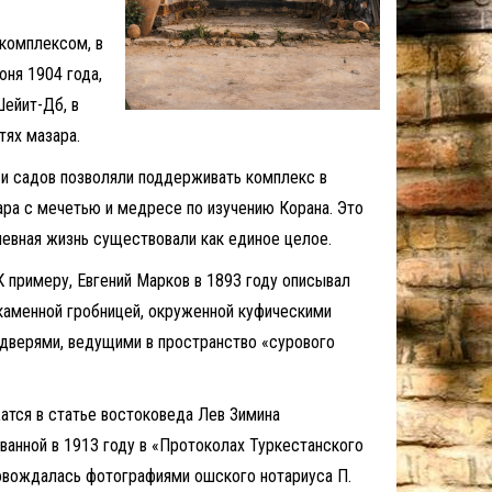
 комплексом, в
юня 1904 года,
йит-Дөбө, в
тях мазара.
и садов позволяли поддерживать комплекс в
ра с мечетью и медресе по изучению Корана. Это
невная жизнь существовали как единое целое.
 примеру, Евгений Марков в 1893 году описывал
каменной гробницей, окруженной куфическими
 дверями, ведущими в пространство «сурового
тся в статье востоковеда Лев Зимина
ванной в 1913 году в «Протоколах Туркестанского
овождалась фотографиями ошского нотариуса П.