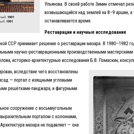
Ульянова. В своей работе Зимин отмечал рез
возвышающийся над землей на 8–9 аршин, а 
останавливается время.
Реставрации и научные исследования
ской ССР принимает решение о реставрации мазара. В 1980–1982 г
альными научно-реставрационными производственными мастерскими
улова, историко-архитектурные исследования Б.В. Помаскин, консуль
ирован, вследствие чего восстановлены
фасад — портал с изящными угловыми
ными решётками-панджара, и фигурными
льное сооружение с восьмиугольным
 выразительным порталом с колоннами,
Архитектура мазара не подавляет — она