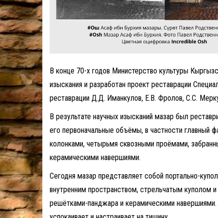
В конце 70-х годов Министерство культуры Кыргыз
изыскания и разработан проект реставрации Специ
реставрации Д.Д. Иманкулов, Е.В. Фролов, С.С. Мерк
В результате научных изысканий мазар был реставр
его первоначальные объёмы, в частности главный 
колонками, четырьмя сквозными проёмами, забран
керамическими навершиями.
Сегодня мазар представляет собой портально-купо
внутренним пространством, стрельчатым куполом и
решётками-панджара и керамическими навершиями. 
успокаивает и настраивает на тишину.