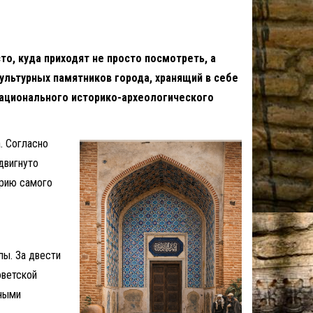
о, куда приходят не просто посмотреть, а
ультурных памятников города, хранящий в себе
 Национального историко-археологического
. Согласно
двигнуто
орию самого
лы. За двести
оветской
ьными