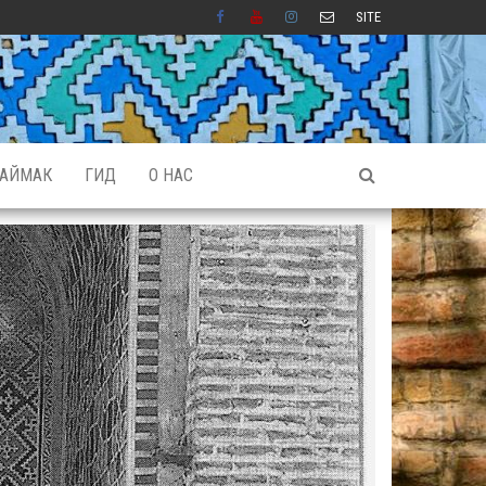
SITE
АЙМАК
ГИД
О НАС