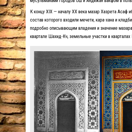
мусульманами городов Ош и Андижан вакфом в поль
К концу XIX — началу XX века мазар Хазрета Асаф 
состав которого входили мечети, кара-хана и клад
подробно описывающим владения и значение мазара. 
квартале Шахид-Көчө, земельные участки в кварталах 