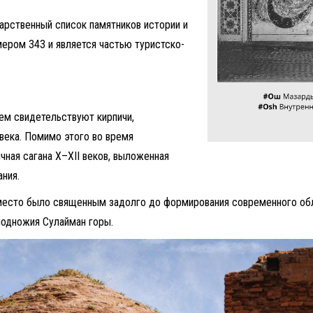
арственный список памятников истории и
ером 343 и является частью туристско-
чем свидетельствуют кирпичи,
века. Помимо этого во время
чная сагана X–XII веков, выложенная
ния.
 место было священным задолго до формирования современного обл
подножия Сулайман горы.