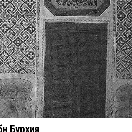
бн Бурхия