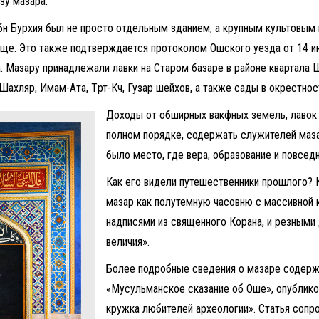
зу мазара.
ибн Бурхия был не просто отдельным зданием, а крупным культовым
бище. Это также подтверждается протоколом Ошского уезда от 14 и
Мазару принадлежали лавки на Старом базаре в районе квартала Ше
Шахляр, Имам-Ата, Төрт-Көчө, Гузар шейхов, а также сады в окрестнос
Доходы от обширных вакфных земель, лавок 
полном порядке, содержать служителей маза
было место, где вера, образование и повсед
Как его видели путешественники прошлого? К
мазар как полутемную часовню с массивной 
надписями из священного Корана, и резными
величия».
Более подробные сведения о мазаре содержа
«Мусульманское сказание об Оше», опублико
кружка любителей археологии». Статья сопр