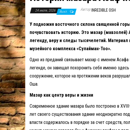
Автор
INREDIBLE OSH
24 июля, 2026
Выкл.
У подножия восточного склона священной горы 
почувствовать историю.
Это мазар (мавзолей) 
легенду, веру и следы тысячелетий.
Материал 
музейного комплекса «Сулайман-Тоо».
Одно из преданий связывает мазар с именем Асафа 
легенде, он завещал похоронить себя именно здесь 
сооружение, которое на протяжении веков разруша
Оша.
Мазар как центр веры и жизни
Современное здание мазара было построено в XVIII
лет своего существования здание неоднократно по
власти содержалось в порядке за счет средств, п