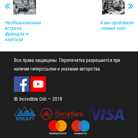
Необыкновенная
А вы пробовали
встреча
«памил чай»
француза и
кыргыза
Все права защищены.
Перепечатка разрешается при
наличии гиперссылки и указания авторства.
© Incredible Osh — 2018