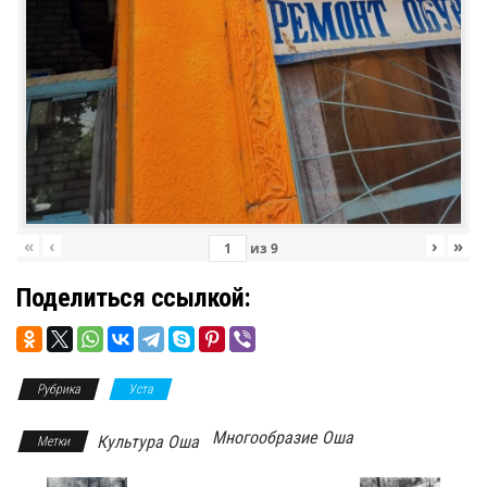
«
‹
›
»
из
9
Поделиться ссылкой:
Рубрика
Уста
Многообразие Оша
Культура Оша
Метки