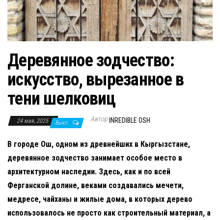
н
а
в
и
Деревянное зодчество:
г
а
искусство, вырезанное в
ц
тени шелковиц
и
ю
Автор
INREDIBLE OSH
24 мая, 2025
Выкл.
В городе Ош, одном из древнейших в Кыргызстане,
деревянное зодчество занимает особое место в
архитектурном наследии. Здесь, как и по всей
Ферганской долине, веками создавались мечети,
медресе, чайханы и жилые дома, в которых дерево
использовалось не просто как строительный материал, а