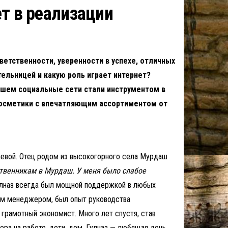
т в реализации
етственности, уверенности в успехе, отличных
ельницей и какую роль играет интернет?
ейшем социальные сети стали инструментом в
 косметики с впечатляющим ассортиментом от
аевой. Отец родом из высокогорного села Мурдаш
ственникам в Мурдаш. У меня было слабое
улназ всегда был мощной поддержкой в любых
ным менеджером, был опыт руководства
грамотный экономист. Много лет спустя, став
чера на работе, дети, дом. Гулназ — любящая дочь,