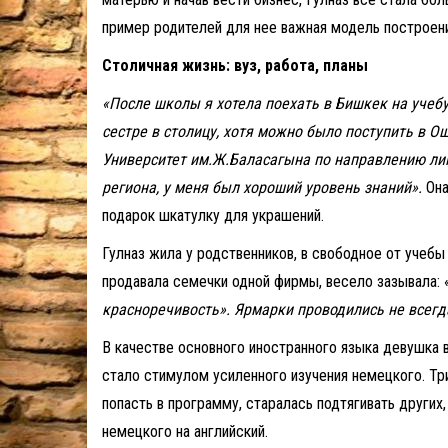
пример родителей для нее важная модель построени
Столичная жизнь: вуз, работа, планы
«После школы я хотела поехать в Бишкек на учебу
сестре в столицу, хотя можно было поступить в 
Университет им.Ж.Баласагына по направлению лин
региона, у меня был хороший уровень знаний».
Она
подарок шкатулку для украшений.
Гулназ жила у родственников, в свободное от учеб
продавала семечки одной фирмы, весело зазывала: 
красноречивость». Ярмарки проводились не всегда
В качестве основного иностранного языка девушка в
стало стимулом усиленного изучения немецкого. Три
попасть в программу, старалась подтягивать други
немецкого на английский.