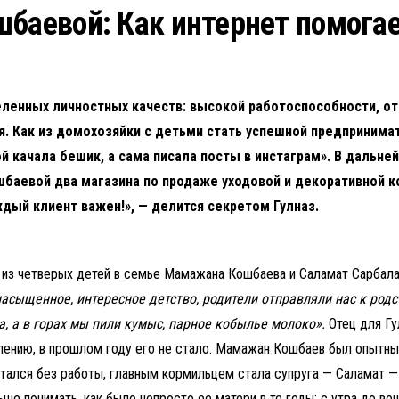
шбаевой: Как интернет помогае
ленных личностных качеств: высокой работоспособности, отв
. Как из домохозяйки с детьми стать успешной предпринимат
й качала бешик, а сама писала посты в инстаграм». В дальн
Кошбаевой два магазина по продаже уходовой и декоративной
дый клиент важен!», — делится секретом Гулназ.
 из четверых детей в семье Мамажана Кошбаева и Саламат Сарбал
насыщенное, интересное детство, родители отправляли нас к род
а, а в горах мы пили кумыс, парное кобылье молоко».
Отец для Г
жалению, в прошлом году его не стало. Мамажан Кошбаев был опыт
ался без работы, главным кормильцем стала супруга — Саламат — 
ьше понимать, как было непросто ее матери в те годы: с утра до ве