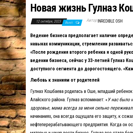
Новая жизнь Гулназ Ко
Автор
INREDIBLE OSH
12 октября, 2023
Выкл.
Ведение бизнеса предполагает наличие опреде
навыках коммуникации, стремлении развиваться
«После рождения второго ребенка я одной руко
ведении бизнеса, сейчас у 33-летней Гулназ 
доступного сегмента до дорогостоящего. «Каж
Любовь к знаниям от родителей
Гулназ Кошбаева родилась в Оше, младший ребенок
Алайского района. Гулназ вспоминает: «
У нас было 
здоровье, мама всегда за меня сильно переживал
начинаниях, она всегда ощущала его защиту, к со
нефтеперерабатывающего предприятия. Когда он ост
матерью и начав вести бизнес, Гулназ все стала бол