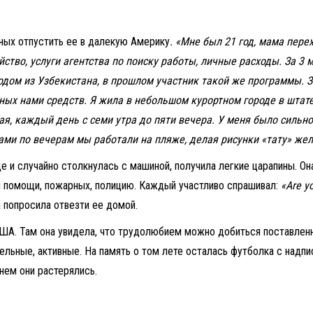
ных отпустить ее в далекую Америку
. «Мне был 21 год, мама пере
йство, услуги агентства по поиску работы, личные расходы. За 3 
дом из Узбекистана, в прошлом участник такой же программы. За 
ных нами средств. Я жила в небольшом курортном городе в штате
ая, каждый день с семи утра до пяти вечера. У меня было сильн
гами по вечерам мы работали на пляже, делая рисунки «тату» ж
де и случайно столкнулась с машиной, получила легкие царапины. О
й помощи, пожарных, полицию. Каждый участливо спрашивал:
«Are y
 попросила отвезти ее домой.
ША. Там она увидела, что трудолюбием можно добиться поставленн
ельные, активные. На память о том лете осталась футболка с надп
нем они растерялись.