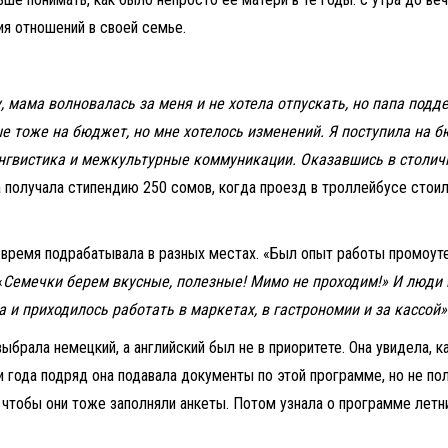
я отношений в своей семье.
, мама волновалась за меня и не хотела отпускать, но папа под
Оше тоже на бюджет, но мне хотелось изменений. Я поступила н
гвистика и межкультурные коммуникации. Оказавшись в столичном
 получала стипендию 250 сомов, когда проезд в троллейбусе стоил 
ы время подрабатывала в разных местах. «Был опыт работы промоут
«
Семечки берем вкусные, полезные! Мимо не проходим!» И люди п
 и приходилось работать в маркетах, в гастрономии и за кассой»
ыбрала немецкий, а английский был не в приоритете. Она увидела, 
 года подряд она подавала документы по этой программе, но не пол
х, чтобы они тоже заполняли анкеты. Потом узнала о программе лет