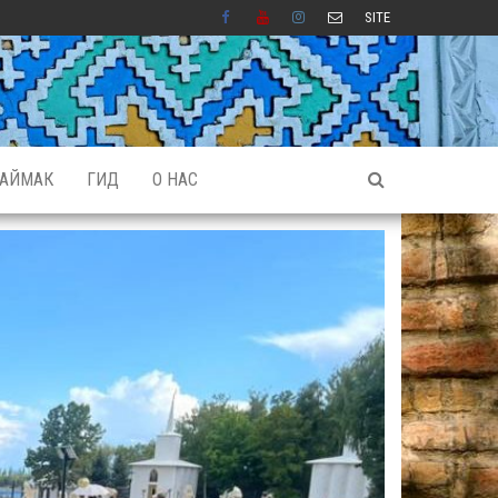
SITE
АЙМАК
ГИД
О НАС