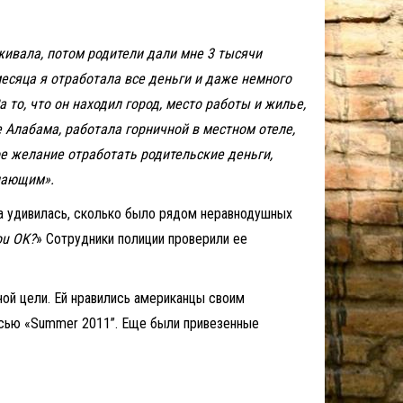
живала, потом родители дали мне 3 тысячи
месяца я отработала все деньги и даже немного
то, что он находил город, место работы и жилье,
 Алабама, работала горничной в местном отеле,
ое желание отработать родительские деньги,
елающим».
на удивилась, сколько было рядом неравнодушных
ou OK?
» Сотрудники полиции проверили ее
ой цели. Ей нравились американцы своим
исью «Summer 2011”. Еще были привезенные