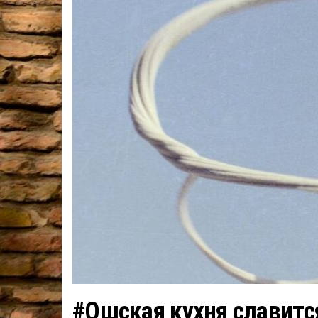
#Ошская кухня славитс