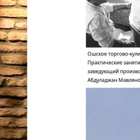
Ошское торгово-кул
Практические занят
заведующий произво
Абдуладжан Мавлянов