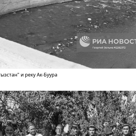
ызстан" и реку Ак-Буура