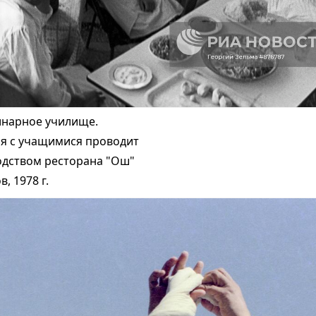
инарное училище.
ия с учащимися проводит
дством ресторана "Ош"
, 1978 г.