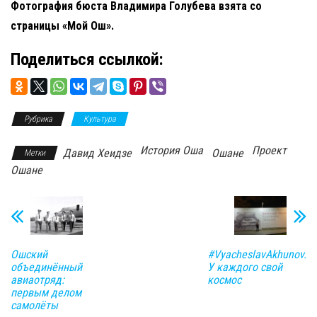
Фотография бюста Владимира Голубева взята со
страницы «Мой Ош».
Поделиться ссылкой:
Рубрика
Культура
История Оша
Проект
Давид Хеидзе
Ошане
Метки
Ошане
Ошский
#VyacheslavAkhunov.
объединённый
У каждого свой
авиаотряд:
космос
первым делом
самолёты