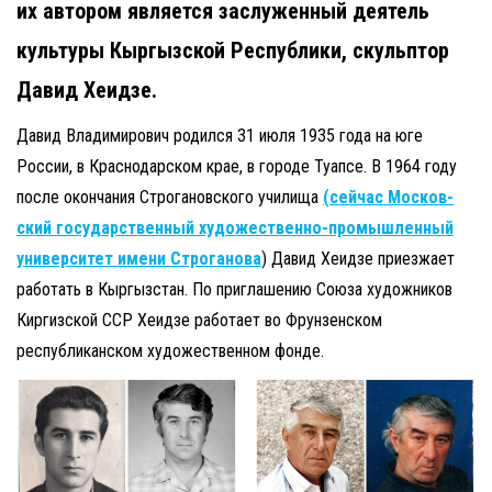
их автором является заслуженный деятель
культуры Кыргызской Республики, скульптор
Давид Хеидзе.
Давид Владимирович родился 31 июля 1935 года на юге
России, в Краснодарском крае, в городе Туапсе. В 1964 году
после окончания Строгановского училища
(сейчас Москов­
ский госу­дар­ствен­ный худо­же­ственно-про­мыш­лен­ный
уни­вер­си­тет имени Стро­га­нова
) Давид Хеидзе приезжает
работать в Кыргызстан. По приглашению Союза художников
Киргизской ССР Хеидзе работает во Фрунзенском
республиканском художественном фонде.