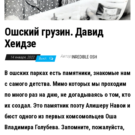
н
а
в
и
Ошский грузин. Давид
г
Хеидзе
а
ц
Автор
INREDIBLE OSH
14 января, 2022
Выкл.
и
ю
В ошских парках есть памятники, знакомые нам
с самого детства. Мимо которых мы проходим
по много раз на дню, не догадываясь о том, кто
их создал. Это памятник поэту Алишеру Навои и
бюст одного из первых комсомольцев Оша
Владимира Голубева. Запомните, пожалуйста,