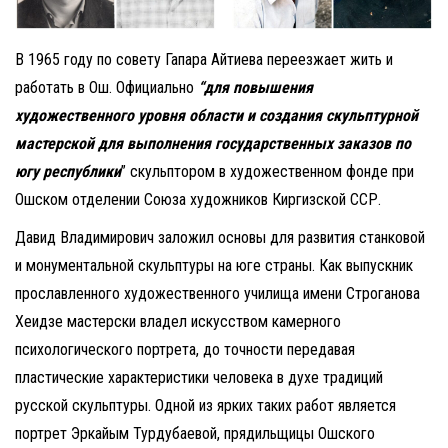
В 1965 году по совету Гапара Айтиева переезжает жить и
работать в Ош. Официально
“для повышения
художественного уровня области и создания скульптурной
мастерской для выполнения государственных заказов по
югу республики
” скульптором в художественном фонде при
Ошском отделении Союза художников Киргизской ССР.
Давид Владимирович заложил основы для развития станковой
и монументальной скульптуры на юге страны. Как выпускник
прославленного художественного училища имени Строганова
Хеидзе мастерски владел искусством камерного
психологического портрета, до точности передавая
пластические характеристики человека в духе традиций
русской скульптуры. Одной из ярких таких работ является
портрет Эркайым Турдубаевой, прядильщицы Ошского