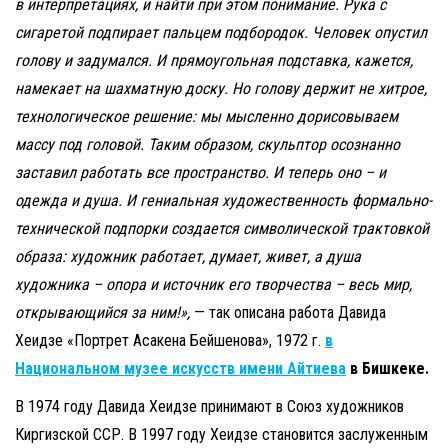
в интерпретациях, и найти при этом понимание. Рука с
сигаретой подпирает пальцем подбородок. Человек опустил
голову и задумался. И прямоугольная подставка, кажется,
намекает на шахматную доску. Но голову держит не хитрое,
технологическое решение: мы мысленно дорисовываем
массу под головой. Таким образом, скульптор осознанно
заставил работать все пространство. И теперь оно – и
одежда и душа. И гениальная художественность формально-
технической подпорки создается символической трактовкой
образа: художник работает, думает, живет, а душа
художника – опора и источник его творчества – весь мир,
открывающийся за ним!»,
— так описана работа Давида
Хеидзе «Портрет Асакена Бейшенова», 1972 г.
в
Национальном музее искусств имени Айтиева
в Бишкеке.
В 1974 году Давида Хеидзе принимают в Союз художников
Киргизской ССР. В 1997 году Хеидзе становится заслуженным