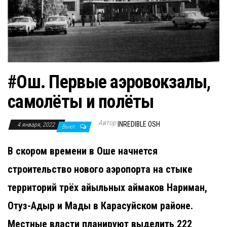
н
а
в
и
г
а
#Ош. Первые аэровокзалы,
ц
самолёты и полёты
и
ю
Автор
INREDIBLE OSH
4 января, 2022
Выкл.
В скором времени в Оше начнется
строительство нового аэропорта на стыке
территорий трёх айыльных аймаков Нариман,
Отуз-Адыр и Мады в Карасуйском районе.
Местные власти планируют выделить 222