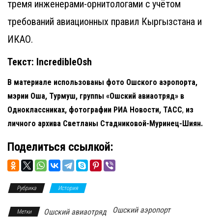
тремя инженерами-орнитологами с учётом
требований авиационных правил Кыргызстана и
ИКАО.
Текст: IncredibleOsh
В материале использованы фото Ошского аэропорта,
мэрии Оша, Турмуш, группы «Ошский авиаотряд» в
Одноклассниках, фотографии РИА Новости, ТАСС
,
из
личного архива Светланы Стадниковой-Муринец-Шиян.
Поделиться ссылкой:
Рубрика
История
Ошский аэропорт
Ошский авиаотряд
Метки