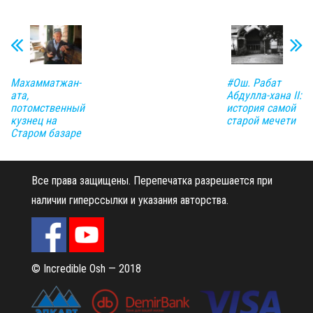
Махамматжан-
#Ош. Рабат
ата,
Абдулла-хана II:
потомственный
история самой
кузнец на
старой мечети
Старом базаре
Все права защищены.
Перепечатка разрешается при
наличии гиперссылки и указания авторства.
© Incredible Osh — 2018