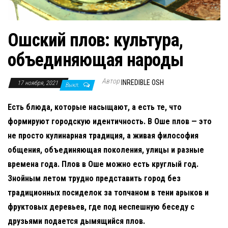
н
а
в
Ошский плов: культура,
и
объединяющая народы
г
а
Автор
INREDIBLE OSH
17 ноября, 2021
Выкл.
ц
и
Есть блюда, которые насыщают, а есть те, что
ю
формируют городскую идентичность. В Оше плов — это
не просто кулинарная традиция, а живая философия
общения, объединяющая поколения, улицы и разные
времена года. Плов в Оше можно есть круглый год.
Знойным летом трудно представить город без
традиционных посиделок за топчаном в тени арыков и
фруктовых деревьев, где под неспешную беседу с
друзьями подается дымящийся плов.