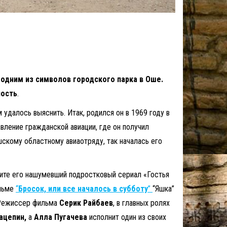
 одним из символов городского парка в Оше.
ность
.
 удалось выяснить. Итак, родился он в 1969 году в
вление гражданской авиации, где он получил
скому областному авиаотряду, так началась его
ните его нашумевший подростковый сериал «Гостья
ильме
“
Бросок, или все началось в субботу
”
“Яшка”
ежиссер фильма
Серик Райбаев
, в главных ролях
ацепин,
а
Алла Пугачева
исполнит один из своих