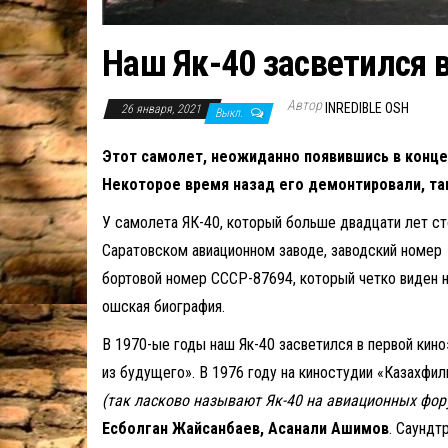
Наш Як-40 засветился в
Автор
INREDIBLE OSH
26 января, 2021
Выкл.
Этот самолет, неожиданно появившись в конце 
Некоторое время назад его демонтировали, та
У самолета ЯК-40, который больше двадцати лет стоя
Саратовском авиационном заводе, заводский номер 
бортовой номер СССР-87694, который четко виден н
ошская биография.
В 1970-ые годы наш Як-40 засветился в первой кин
из будущего». В 1976 году на киностудии «Казахфи
(так ласково называют Як-40 на авиационных фор
Есболган Жайсанбаев, Асанали Ашимов
. Саундт