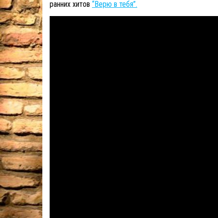
ранних хитов
“Верю в тебя”.