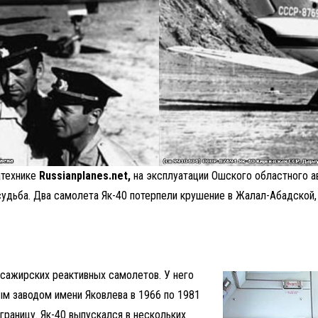
атехнике
Russianplanes.net,
на эксплуатации Ошского областного а
судьба. Два самолета Як-40 потерпели крушение в Жалал-Абадской, 
ссажирских реактивных самолетов. У него
ым заводом имени Яковлева в 1966 по 1981
границу. Як-40 выпускался в нескольких