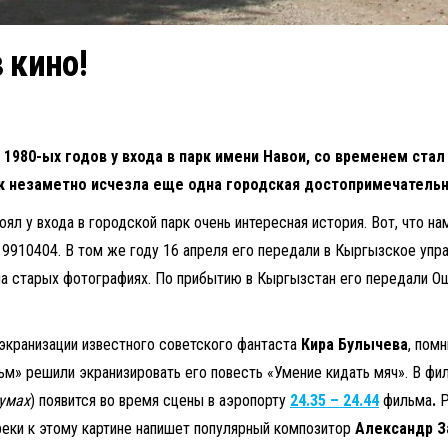
 кино!
1980-ых годов у входа в парк имени Навои, со временем стал
к незаметно исчезла еще одна городская достопримечатель
л у входа в городской парк очень интересная история. Вот, что нам
9910404. В том же году 16 апреля его передали в Кыргызское упра
а старых фотографиях. По прибытию в Кыргызстан его передали Ош
оэкранизации известного советского фантаста
Кира Булычева
, пом
льм» решили экранизировать его повесть «Умение кидать мяч». В ф
умах
) появится во время сцены в аэропорту
24.35 – 24.44
фильма
.
Р
реки к этому картине напишет популярный композитор
Александр З