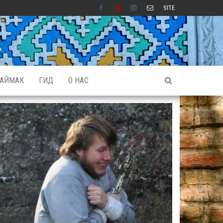
SITE
АЙМАК
ГИД
О НАС