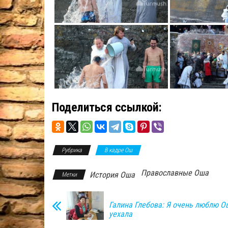
Поделиться ссылкой:
Рубрика
В кадре Ош
Православные Оша
История Оша
Метки
Галина Глебова: Я очень люблю О
уехала