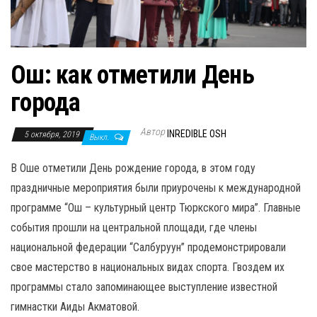
н
а
в
и
Ош: как отметили День
г
города
а
ц
Автор
INREDIBLE OSH
5 октября, 2019
Выкл.
и
ю
В Оше отметили День рождение города, в этом году
праздничные мероприятия были приурочены к международной
программе “Ош – культурный центр Тюркского мира”. Главные
события прошли на центральной площади, где члены
национальной федерации “Салбуруун” продемонстрировали
свое мастерство в национальных видах спорта. Гвоздем их
программы стало запоминающее выступление известной
гимнастки Аиды Акматовой.