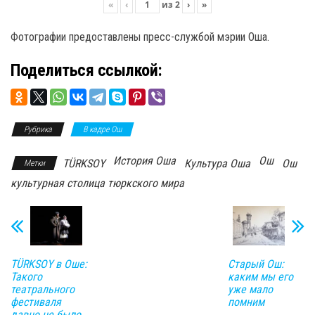
«
‹
из
2
›
»
Фотографии предоставлены пресс-службой мэрии Оша.
Поделиться ссылкой:
Рубрика
В кадре Ош
История Оша
Ош
TÜRKSOY
Культура Оша
Ош
Метки
культурная столица тюркского мира
TÜRKSOY в Оше:
Старый Ош:
Такого
каким мы его
театрального
уже мало
фестиваля
помним
давно не было