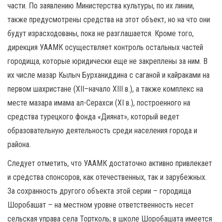
части. По заявлению Министерства культуры, по их линии,
также предусмотрены средства на этот объект, но на что они
будут израсходованы, пока не разглашается. Кроме того,
дирекция УААМК осуществляет контроль остальных частей
городища, которые юридически еще не закреплены за ним. В
их числе мазар Кылыч Бурханиддина с саганой и кайраками на
первом шахристане (ХII–начало ХIII в.), а также комплекс на
месте мазара имама ал-Серахси (ХI в.), построенного на
средства турецкого фонда «Диянат», который ведет
образовательную деятельность среди населения города и
района.
Следует отметить, что УААМК достаточно активно привлекает
и средства спонсоров, как отечественных, так и зарубежных.
За сохранность другого объекта этой серии – городища
Шоробашат – на местном уровне ответственность несет
сельская управа села Тортколь; в школе Шоробашата имеется