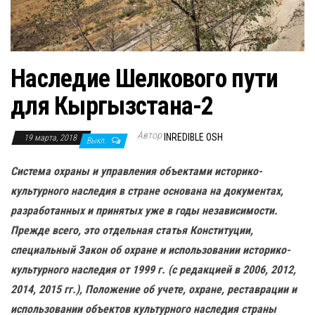
н
а
в
и
Наследие Шелкового пути
г
для Кыргызстана-2
а
ц
Автор
INREDIBLE OSH
19 марта, 2018
и
Выкл.
ю
Система охраны и управления объектами историко-
культурного наследия в стране основана на документах,
разработанных и принятых уже в годы независимости.
Прежде всего, это отдельная статья Конституции,
специальный Закон об охране и использовании историко-
культурного наследия от 1999 г. (с редакцией в 2006, 2012,
2014, 2015 гг.), Положение об учете, охране, реставрации и
использовании объектов культурного наследия страны